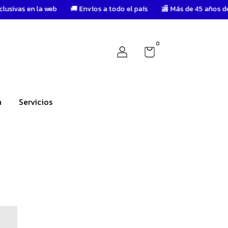
la web
🚚 Envíos a todo el país
🏬 Más de 45 años de trayectoria
0
n
Servicios