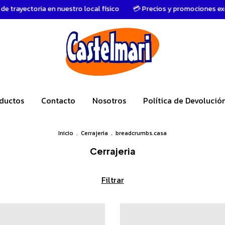
ia en nuestro local físico
💳 Precios y promociones exclusivas en 
ductos
Contacto
Nosotros
Política de Devolució
Inicio
.
Cerrajeria
.
breadcrumbs.casa
Cerrajeria
Filtrar