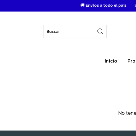
🚚 Envíos a todo el país
🏬 
Inicio
Pro
No tenem