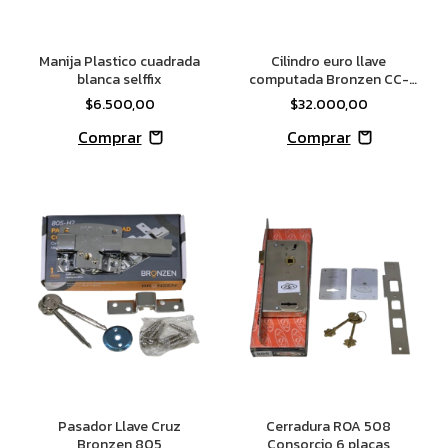
Manija Plastico cuadrada
Cilindro euro llave
blanca selffix
computada Bronzen CC-
5030
$6.500,00
$32.000,00
Pasador Llave Cruz
Cerradura ROA 508
Bronzen 805
Consorcio 6 placas