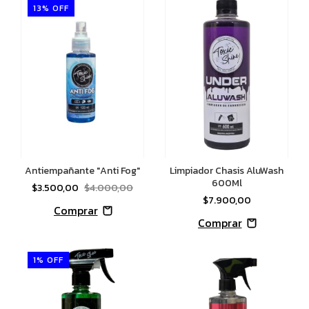
13
%
OFF
Antiempañante "Anti Fog"
Limpiador Chasis AluWash
600Ml
$3.500,00
$4.000,00
$7.900,00
1
%
OFF