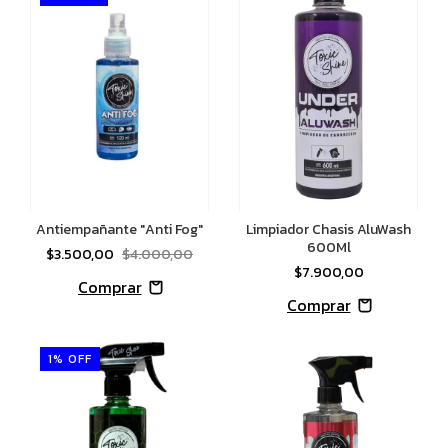
Antiempañante "Anti Fog"
Limpiador Chasis AluWash
600Ml
$3.500,00
$4.000,00
$7.900,00
1
%
OFF