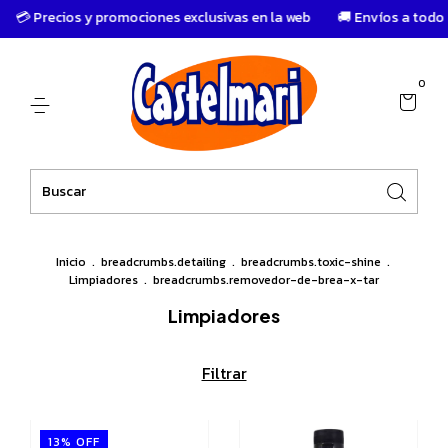
💳 Precios y promociones exclusivas en la web
🚚 Envíos a todo el 
0
Inicio
.
breadcrumbs.detailing
.
breadcrumbs.toxic-shine
.
Limpiadores
.
breadcrumbs.removedor-de-brea-x-tar
Limpiadores
Filtrar
13
%
OFF