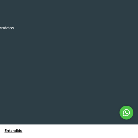
ervicios
Entendido
lamos
ingresá acá.
/
Botón de arrepentimiento