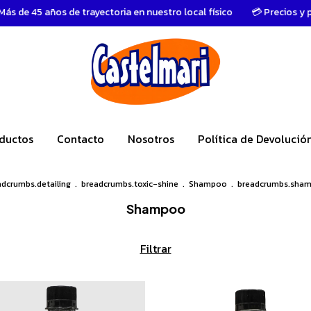
45 años de trayectoria en nuestro local físico
💳 Precios y promoc
ductos
Contacto
Nosotros
Política de Devolució
adcrumbs.detailing
.
breadcrumbs.toxic-shine
.
Shampoo
.
breadcrumbs.sha
Shampoo
Filtrar