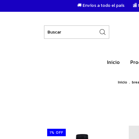
🚚 Envíos a todo el país
🏬 Más de 
Inicio
Pro
Inicio
.
bre
1
%
OFF