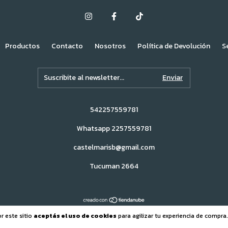
Productos
Contacto
Nosotros
Política de Devolución
S
542257559781
Whatsapp 2257559781
castelmarisb@gmail.com
Tucuman 2664
r este sitio
aceptás el uso de cookies
para agilizar tu experiencia de compra.
Todos los derechos reservados.
Defensa de las y los consumidores. Para rec