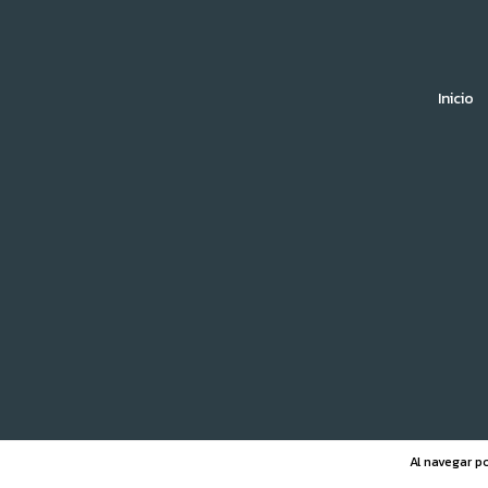
Inicio
Al navegar po
Copyright Castelmari - 20239968792 - 2026. 