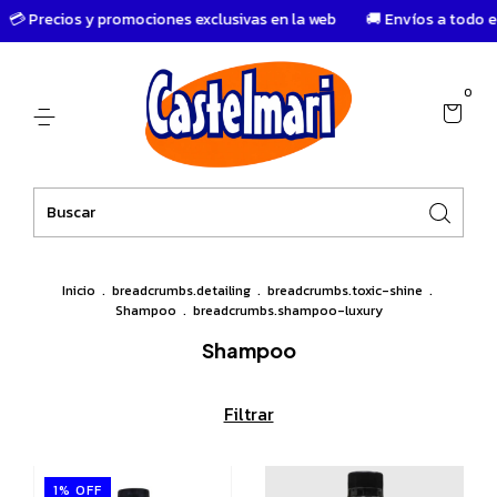
 Precios y promociones exclusivas en la web
🚚 Envíos a todo el p
0
Inicio
.
breadcrumbs.detailing
.
breadcrumbs.toxic-shine
.
Shampoo
.
breadcrumbs.shampoo-luxury
Shampoo
Filtrar
1
%
OFF