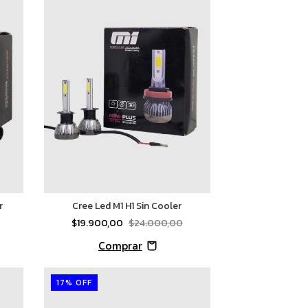
r
Cree Led M1 H1 Sin Cooler
$19.900,00
$24.000,00
17
%
OFF