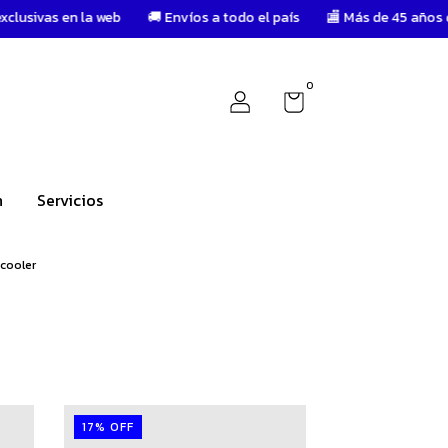
la web
🚚 Envíos a todo el país
🏬 Más de 45 años de trayectoria
0
n
Servicios
cooler
17
%
OFF