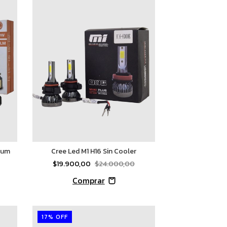
ium
Cree Led M1 H16 Sin Cooler
$19.900,00
$24.000,00
17
%
OFF