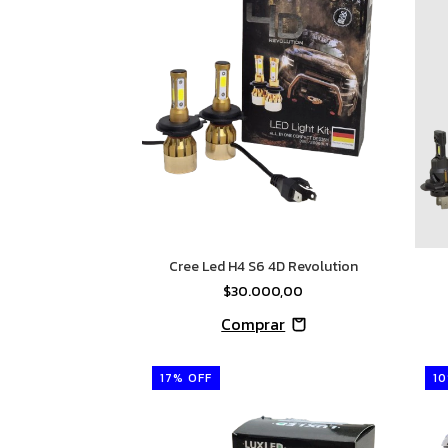
Cree Led H4 S6 4D Revolution
$30.000,00
17
%
OFF
10