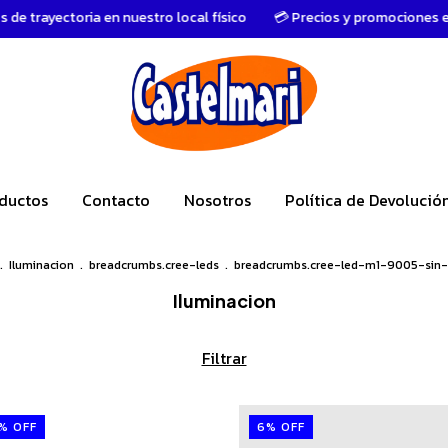
ia en nuestro local físico
💳 Precios y promociones exclusivas en 
ductos
Contacto
Nosotros
Política de Devolució
.
Iluminacion
.
breadcrumbs.cree-leds
.
breadcrumbs.cree-led-m1-9005-sin-
Iluminacion
Filtrar
%
OFF
6
%
OFF