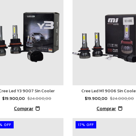
Cree Led Y3 9007 Sin Cooler
Cree Led M1 9006 Sin Coole
$19.900,00
$24.000,00
$19.900,00
$24.000,00
%
OFF
17
%
OFF