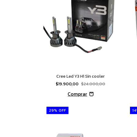
Cree Led Y3 H1 Sin cooler
$19.900,00
$24.000,00
29
%
OFF
14