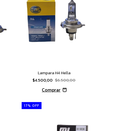
Lampara H4 Hella
$4.500,00
$6.500,00
17
%
OFF