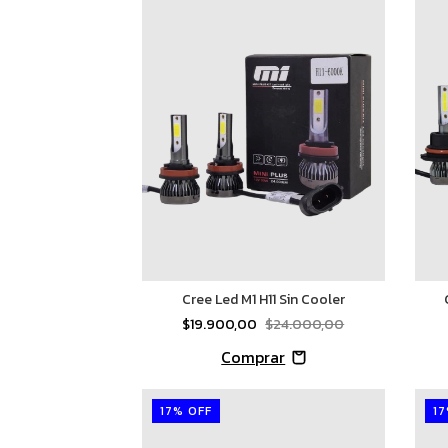
Cree Led M1 H11 Sin Cooler
$19.900,00
$24.000,00
17
%
OFF
17