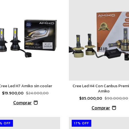
Cree Led H4 Con Canbus Prem
Cree Led H7 Amiko sin cooler
Amiko
$19.900,00
$24.000,00
$85.000,00
$90.000,00
%
OFF
17
%
OFF