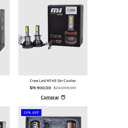
Cree Led M1 H3 Sin Cooler
$19.900,00
$24.000,00
23
%
OFF