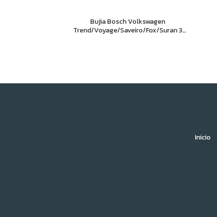
Bujia Bosch Volkswagen
Trend/Voyage/Saveiro/Fox/Suran 3
electrodos
Inicio