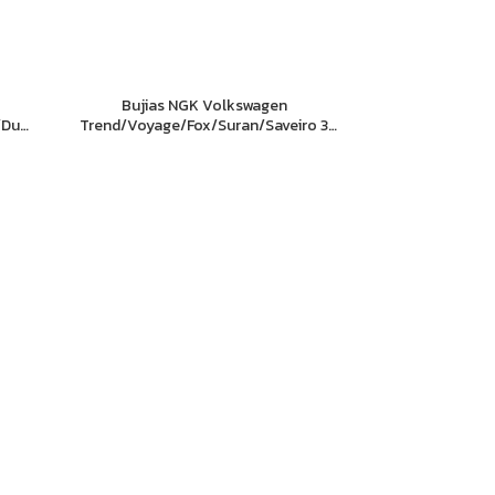
Bujias NGK Volkswagen
a/Duna/Uno/
Trend/Voyage/Fox/Suran/Saveiro 3
electrodos 1.6