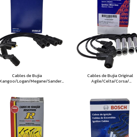
Cables de Bujia
Cables de Bujia Original
/Kangoo/Logan/Megane/Sandero/Symbol
Agile/Celta/Corsa/
(1.6 8v K7M)
Meriva/Montana/Spin/Palio/S