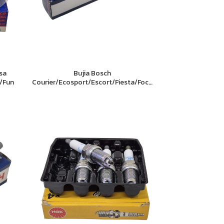
rsa
Bujia Bosch
e/Fun
Courier/Ecosport/Escort/Fiesta/Focus/Ka
(1.6 8v)