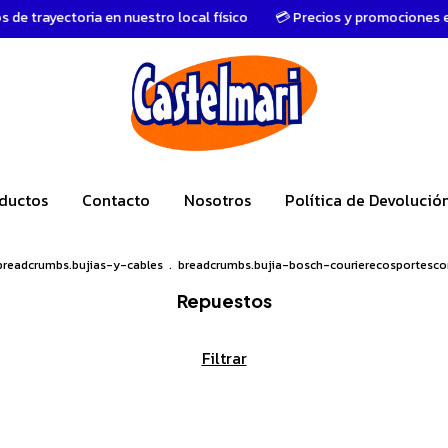
oria en nuestro local físico
💳 Precios y promociones exclusivas e
ductos
Contacto
Nosotros
Política de Devolució
breadcrumbs.bujias-y-cables
.
breadcrumbs.bujia-bosch-courierecosportesco
Repuestos
Filtrar