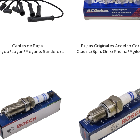
Cables de Bujia
Bujias Originales Acdelco Co
ngoo/Logan/Megane/Sandero/
Classic/Spin/Onix/Prisma/Agil
io/Scenic/Symbol (1.6 8v K7M)