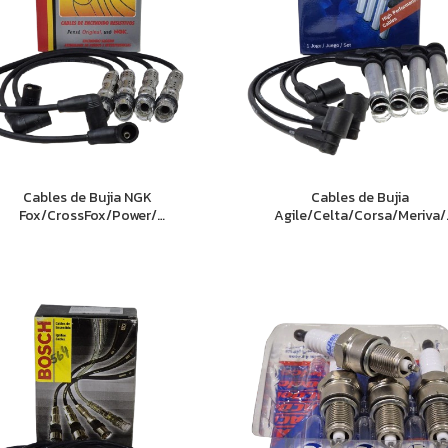
Cables de Bujia NGK
Cables de Bujia
Fox/CrossFox/Power/
Agile/Celta/Corsa/Meriva/
Trend/Saveiro/Suran
Onix/Spin/Stilo