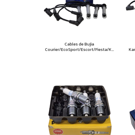
Cables de Bujia
Courier/EcoSport/Escort/Fiesta/Ka
Ka
Zetec Rocam
Cl