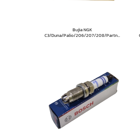
Bujia NGK
C3/Duna/Palio/206/207/208/Partner/
Clio/Kangoo/Megane/Logan