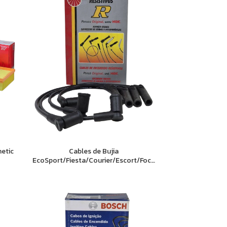
Cables de Bujia
netic
EcoSport/Fiesta/Courier/Escort/Focus/Ka
(1.6 8v Zetec Rocam)