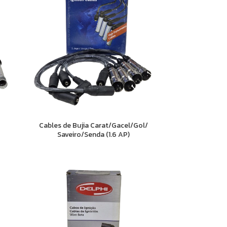
Cables de Bujia Carat/Gacel/Gol/
Saveiro/Senda (1.6 AP)
iena