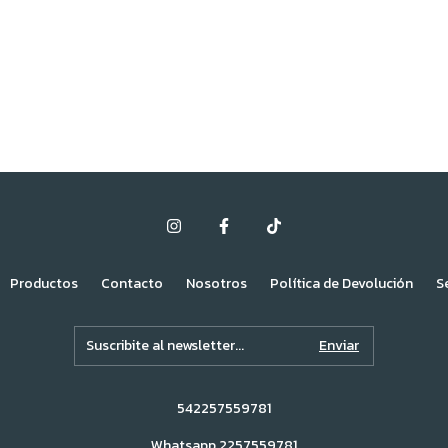
Productos
Contacto
Nosotros
Política de Devolución
S
542257559781
Whatsapp 2257559781