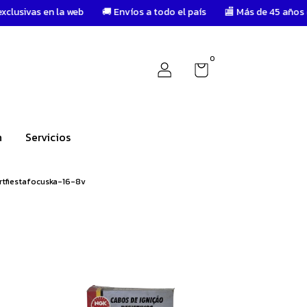
n la web
🚚 Envíos a todo el país
🏬 Más de 45 años de trayector
0
n
Servicios
rtfiestafocuska-16-8v