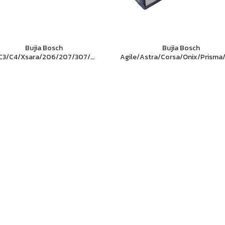
Bujia Bosch
Bujia Bosch
C3/C4/Xsara/206/207/307/
Agile/Astra/Corsa/Onix/Prism
406/407/408/Partner
Escort/Gol/R-19